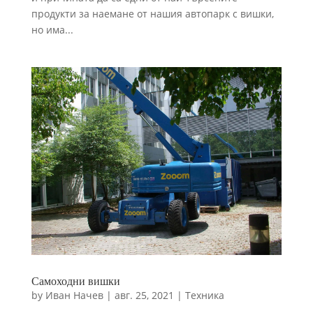
увеличавате
продукти за наемане от нашия автопарк с вишки,
шанса да видите
персонализирано
но има...
съдържание и
оферти.
Самоходни вишки
by
Иван Начев
|
авг. 25, 2021
|
Техника