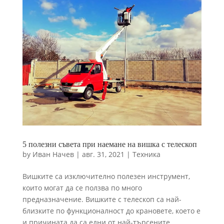
За да работи
нашият
уебсайт
възможно най-
добре по
време на
вашето
посещение.
Ако откажете
тези бисквитки,
някои функции
ще изчезнат от
уебсайта.
5 полезни съвета при наемане на вишка с телескоп
by
Иван Начев
|
авг. 31, 2021
|
Техника
Маркетинг
Като споделяте
Вишките са изключително полезен инструмент,
вашите интереси
и поведение,
които могат да се ползва по много
докато
предназначение. Вишките с телескоп са най-
посещавате
близките по функционалност до крановете, което е
нашия сайт, вие
и причината да са едни от най-търсените