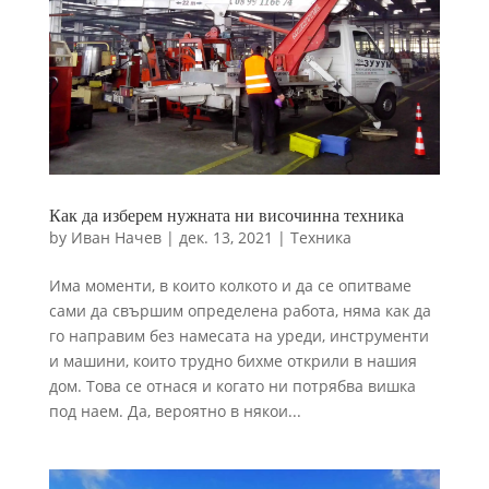
Необходими
Тези бисквитки са
задължителни. Те
са необходими за
функционирането
на уебсайта.
Как да изберем нужната ни височинна техника
by
Иван Начев
|
дек. 13, 2021
|
Техника
Статистика
Има моменти, в които колкото и да се опитваме
За да подобрим
сами да свършим определена работа, няма как да
функционалността
и структурата на
го направим без намесата на уреди, инструменти
уебсайта въз
и машини, които трудно бихме открили в нашия
основа на това как
дом. Това се отнася и когато ни потрябва вишка
се използва
под наем. Да, вероятно в някои...
уебсайтът.
Преживяване