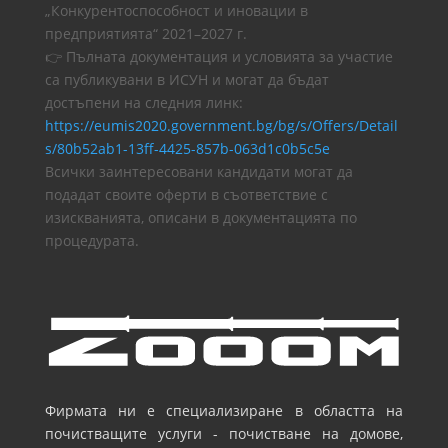
„Конкурентоспособност и иновации в
предприятията“ 2021–2027 г.
👉 Пълната документация и условията за участие
са публикувани в ИСУН и могат да бъдат
достъпени на следния линк:
https://eumis2020.government.bg/bg/s/Offers/Detail
s/80b52ab1-13ff-4425-857b-063d1c0b5c5e
Всички заинтересовани кандидати могат да
подадат своите оферти в съответствие с
изискванията, описани в документацията по
процедурата.
Фирмата ни е специализиране в областта на
почистващите услуги - почистване на домове,