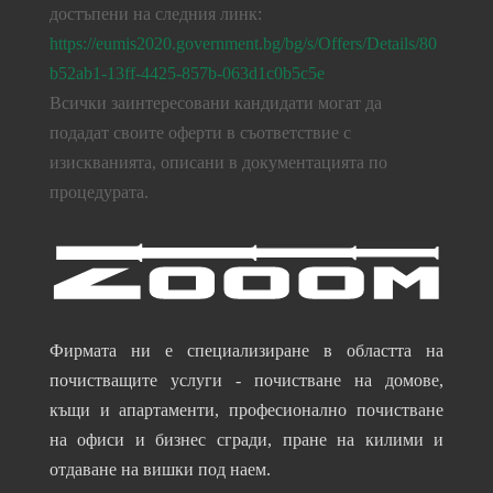
достъпени на следния линк:
https://eumis2020.government.bg/bg/s/Offers/Details/80
b52ab1-13ff-4425-857b-063d1c0b5c5e
Всички заинтересовани кандидати могат да
подадат своите оферти в съответствие с
изискванията, описани в документацията по
процедурата.
Фирмата ни е специализиране в областта на
почистващите услуги - почистване на домове,
къщи и апартаменти, професионално почистване
на офиси и бизнес сгради, пране на килими и
отдаване на вишки под наем.