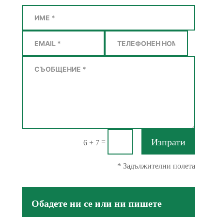
Необходими
Тези бисквитки
са задължителни.
Те са необходими
за
функционирането
на уебсайта.
Изпрати
=
6 + 7
Статистика
За да подобрим
* Задължителни полета
функционалността
и структурата на
уебсайта въз
основа на това как
Обадете ни се или ни пишете
се използва
уебсайтът.