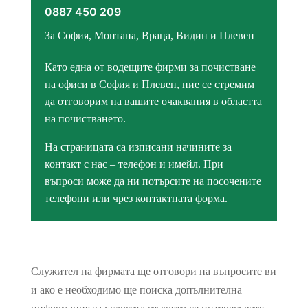
0887 450 209
За София, Монтана, Враца, Видин и Плевен
Преживяване
За да работи
Като една от водещите фирми за почистване
нашият
уебсайт
на офиси в София и Плевен, ние се стремим
възможно най-
да отговорим на вашите очаквания в областта
добре по време
на вашето
на почистването.
посещение.
Ако откажете
На страницата са изписани начините за
тези
контакт с нас – телефон и имейл. При
бисквитки,
някои
въпроси може да ни потърсите на посочените
функции ще
телефони или чрез контактната форма.
изчезнат от
уебсайта.
Маркетинг
Служител на фирмата ще отговори на въпросите ви
Като споделяте
вашите интереси
и ако е необходимо ще поиска допълнителна
и поведение,