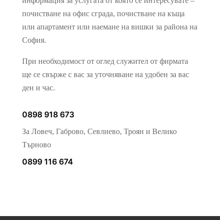
информация за услугата от която се интересувате –
докато
посещавате
почистване на офис сграда, почистване на къща
нашия сайт, вие
или апартамент или наемане на вишки за района на
увеличавате
шанса да видите
София.
персонализирано
съдържание и
При необходимост от оглед служител от фирмата
оферти.
ще се свърже с вас за уточняване на удобен за вас
ден и час.
0898 918 673
За Ловеч, Габрово, Севлиево, Троян и Велико
Търново
0899 116 674